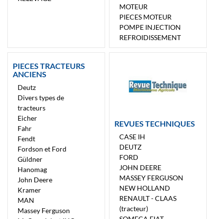
MOTEUR
PIECES MOTEUR
POMPE INJECTION
REFROIDISSEMENT
PIECES TRACTEURS
ANCIENS
Deutz
Divers types de
tracteurs
Eicher
REVUES TECHNIQUES
Fahr
CASE IH
Fendt
DEUTZ
Fordson et Ford
FORD
Güldner
JOHN DEERE
Hanomag
MASSEY FERGUSON
John Deere
NEW HOLLAND
Kramer
RENAULT - CLAAS
MAN
(tracteur)
Massey Ferguson
SOMECA FIAT