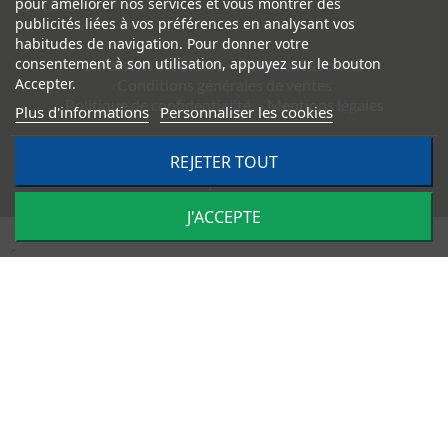
pour améliorer nos services et vous montrer des
publicités liées à vos préférences en analysant vos
habitudes de navigation. Pour donner votre
consentement à son utilisation, appuyez sur le bouton
Livraisons et retours
Paiement sécurisé
Accepter.
Conditions générales de ventes
Politique de confidentialité
Mentions légales
Plus d'informations
Personnaliser les cookies
REJETER TOUT
©
2026
TRACTO PIÈCES - Conception & réalisation :
Agence
Impulsion
J'ACCEPTE