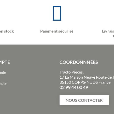
en stock
Paiement sécurisé
Livrai
MPTE
COORDONNNÉES
Tracto Pièces,
ande
17 La Maison Neuve Route de 
35150 CORPS-NUDS France
mpte
02 99 44 00 49
NOUS CONTACTER