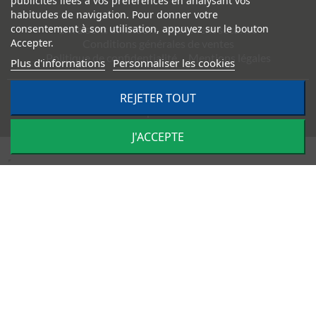
publicités liées à vos préférences en analysant vos
habitudes de navigation. Pour donner votre
consentement à son utilisation, appuyez sur le bouton
Livraisons et retours
Paiement sécurisé
Accepter.
Conditions générales de ventes
Politique de confidentialité
Mentions légales
Plus d'informations
Personnaliser les cookies
©
2026
TRACTO PIÈCES - Conception & réalisation :
REJETER TOUT
Agence
Impulsion
J'ACCEPTE