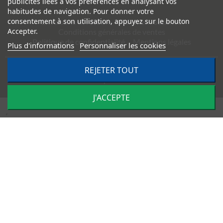
publicités liées à vos préférences en analysant vos
habitudes de navigation. Pour donner votre
consentement à son utilisation, appuyez sur le bouton
Livraisons et retours
Paiement sécurisé
Accepter.
Conditions générales de ventes
Politique de confidentialité
Mentions légales
Plus d'informations
Personnaliser les cookies
REJETER TOUT
©
2026
TRACTO PIÈCES - Conception & réalisation :
Agence
Impulsion
J'ACCEPTE