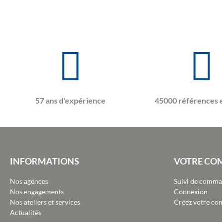
57 ans d'expérience
45000 références 
INFORMATIONS
VOTRE CO
Nos agences
Suivi de comm
Nos engagements
Connexion
Nos ateliers et services
Créez votre co
Actualités