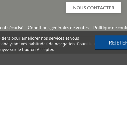
NOUS CONTACTER
ent sécurisé
Conditions générales de ventes
Politique de conf
e tiers pour améliorer nos services et vous
REJETE
2026
TRACTO PIÈCES - Conception & réalisation :
Agence Impuls
n analysant vos habitudes de navigation. Pour
uyez sur le bouton Accepter.