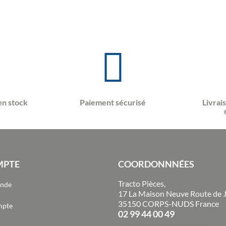
en stock
Paiement sécurisé
Livrai
MPTE
COORDONNNÉES
Tracto Pièces,
ande
17 La Maison Neuve Route de 
35150 CORPS-NUDS France
mpte
02 99 44 00 49