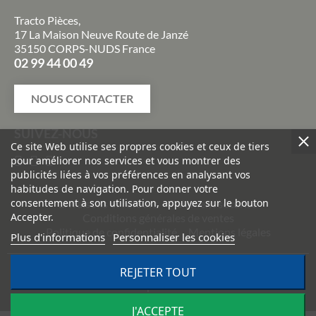
Tracto Pièces,
17 La Maison Neuve Route de Janzé
35150 CORPS-NUDS France
02 99 44 00 49
NOUS CONTACTER
SUIVEZ-NOUS
Ce site Web utilise ses propres cookies et ceux de tiers
pour améliorer nos services et vous montrer des
publicités liées à vos préférences en analysant vos
habitudes de navigation. Pour donner votre
consentement à son utilisation, appuyez sur le bouton
Livraisons et retours
Paiement sécurisé
Accepter.
Conditions générales de ventes
Politique de confidentialité
Mentions légales
Plus d'informations
Personnaliser les cookies
©
2026
TRACTO PIÈCES - Conception & réalisation :
Agence
REJETER TOUT
Impulsion
J'ACCEPTE