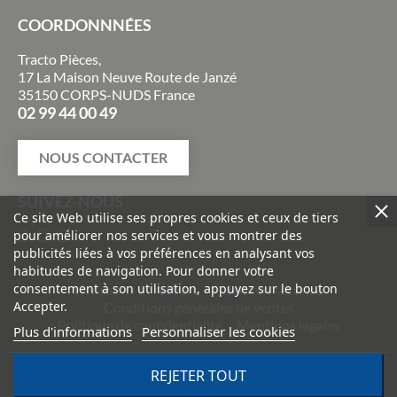
COORDONNNÉES
Tracto Pièces,
17 La Maison Neuve Route de Janzé
35150 CORPS-NUDS France
02 99 44 00 49
NOUS CONTACTER
SUIVEZ-NOUS
Ce site Web utilise ses propres cookies et ceux de tiers
pour améliorer nos services et vous montrer des
publicités liées à vos préférences en analysant vos
habitudes de navigation. Pour donner votre
consentement à son utilisation, appuyez sur le bouton
Livraisons et retours
Paiement sécurisé
Accepter.
Conditions générales de ventes
Politique de confidentialité
Mentions légales
Plus d'informations
Personnaliser les cookies
REJETER TOUT
©
2026
TRACTO PIÈCES - Conception & réalisation :
Agence
Impulsion