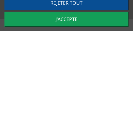
REJETER TOUT
©
2026
TRACTO PIÈCES - Conception & réalisation :
Agence
Impulsion
J'ACCEPTE