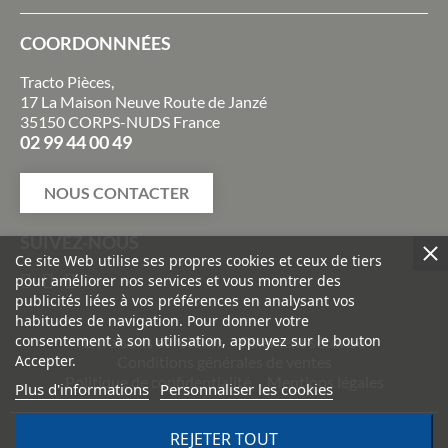
COORDONNNÉES
Tracto Pièces,
17 La Maison Neuve Route de Janzé
35150 CORPS-NUDS France
02 99 44 00 49
NOUS CONTACTER
SUIVEZ-NOUS
Ce site Web utilise ses propres cookies et ceux de tiers
pour améliorer nos services et vous montrer des
publicités liées à vos préférences en analysant vos
habitudes de navigation. Pour donner votre
consentement à son utilisation, appuyez sur le bouton
Livraisons et retours
Paiement sécurisé
Accepter.
Conditions générales de ventes
Politique de confidentialité
Mentions légales
Plus d'informations
Personnaliser les cookies
©
2026
TRACTO PIÈCES - Conception & réalisation :
Agence
REJETER TOUT