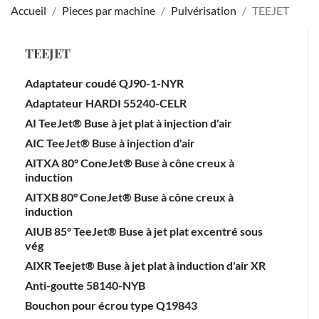
Accueil
Pieces par machine
Pulvérisation
TEEJET
TEEJET
Adaptateur coudé QJ90-1-NYR
Adaptateur HARDI 55240-CELR
AI TeeJet® Buse à jet plat à injection d'air
AIC TeeJet® Buse à injection d'air
AITXA 80° ConeJet® Buse à cône creux à
induction
AITXB 80° ConeJet® Buse à cône creux à
induction
AIUB 85° TeeJet® Buse à jet plat excentré sous
vég
AIXR Teejet® Buse à jet plat à induction d'air XR
Anti-goutte 58140-NYB
Bouchon pour écrou type Q19843