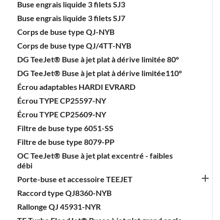
Buse engrais liquide 3 filets SJ3
Buse engrais liquide 3 filets SJ7
Corps de buse type QJ-NYB
Corps de buse type QJ/4TT-NYB
DG TeeJet® Buse à jet plat à dérive limitée 80°
DG TeeJet® Buse à jet plat à dérive limitée110°
Écrou adaptables HARDI EVRARD
Écrou TYPE CP25597-NY
Écrou TYPE CP25609-NY
Filtre de buse type 6051-SS
Filtre de buse type 8079-PP
OC TeeJet® Buse à jet plat excentré - faibles
débi

Porte-buse et accessoire TEEJET
Raccord type QJ8360-NYB
Rallonge QJ 45931-NYR