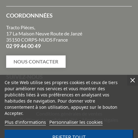
COORDONNNÉES
Tracto Pièces,
17 La Maison Neuve Route de Janzé
35150 CORPS-NUDS France
02 99 44 00 49
NOUS CONTACTER
SUIVEZ-NOUS
Ce site Web utilise ses propres cookies et ceux de tiers
pour améliorer nos services et vous montrer des
publicités liées à vos préférences en analysant vos
habitudes de navigation. Pour donner votre
consentement à son utilisation, appuyez sur le bouton
Livraisons et retours
Paiement sécurisé
Accepter.
Conditions générales de ventes
Politique de confidentialité
Mentions légales
Plus d'informations
Personnaliser les cookies
REJETER TOUT
©
2026
TRACTO PIÈCES - Conception & réalisation :
Agence