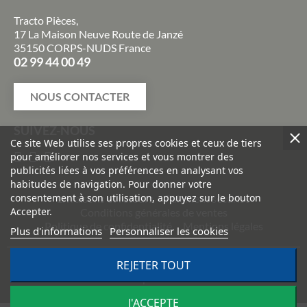
Tracto Pièces,
17 La Maison Neuve Route de Janzé
35150 CORPS-NUDS France
02 99 44 00 49
NOUS CONTACTER
SUIVEZ-NOUS
Ce site Web utilise ses propres cookies et ceux de tiers
pour améliorer nos services et vous montrer des
publicités liées à vos préférences en analysant vos
habitudes de navigation. Pour donner votre
consentement à son utilisation, appuyez sur le bouton
Livraisons et retours
Paiement sécurisé
Accepter.
Conditions générales de ventes
Politique de confidentialité
Mentions légales
Plus d'informations
Personnaliser les cookies
REJETER TOUT
©
2026
TRACTO PIÈCES - Conception & réalisation :
Agence
Impulsion
J'ACCEPTE