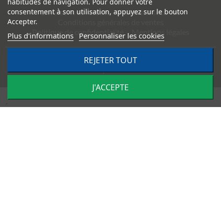
habitudes de navigation. Pour donner votre
consentement à son utilisation, appuyez sur le bouton
Livraisons et retours
Paiement sécurisé
Accepter.
Conditions générales de ventes
Politique de confidentialité
Mentions légales
Plus d'informations
Personnaliser les cookies
©
2026
TRACTO PIÈCES - Conception & réalisation :
Agence
REJETER TOUT
Impulsion
J'ACCEPTE