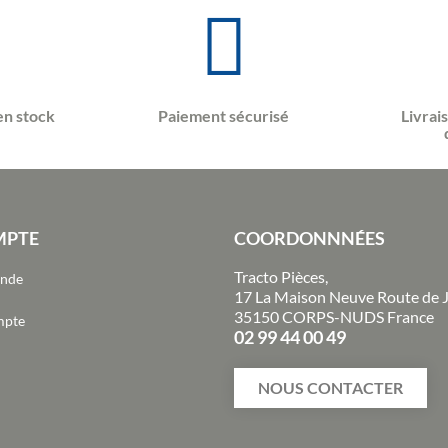
en stock
Paiement sécurisé
Livrai
MPTE
COORDONNNÉES
Tracto Pièces,
ande
17 La Maison Neuve Route de 
35150 CORPS-NUDS France
mpte
02 99 44 00 49
NOUS CONTACTER