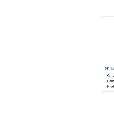
PEI
Galv
Pein
Prot