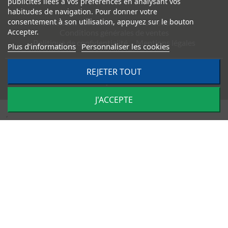
publicités liées à vos préférences en analysant vos
habitudes de navigation. Pour donner votre
consentement à son utilisation, appuyez sur le bouton
Livraisons et retours
Paiement sécurisé
Accepter.
Conditions générales de ventes
Politique de confidentialité
Mentions légales
Plus d'informations
Personnaliser les cookies
REJETER TOUT
©
2026
TRACTO PIÈCES - Conception & réalisation :
Agence
Impulsion
J'ACCEPTE