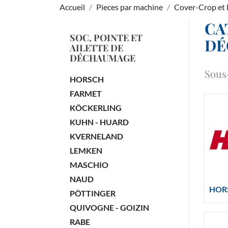
Accueil
Pieces par machine
Cover-Crop et
CA
SOC, POINTE ET
DÉ
AILETTE DE
DÉCHAUMAGE
Sous
HORSCH
FARMET
KÖCKERLING
KUHN - HUARD
KVERNELAND
LEMKEN
MASCHIO
NAUD
HOR
PÖTTINGER
QUIVOGNE - GOIZIN
RABE