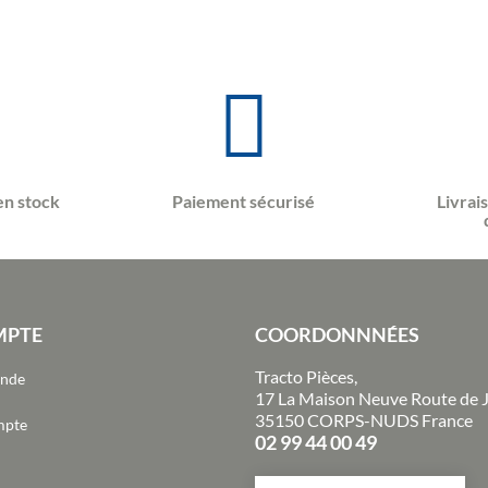
en stock
Paiement sécurisé
Livrai
MPTE
COORDONNNÉES
Tracto Pièces,
ande
17 La Maison Neuve Route de 
35150 CORPS-NUDS France
mpte
02 99 44 00 49