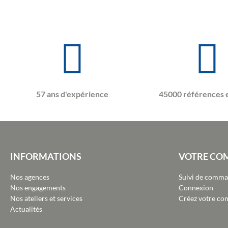
57 ans d'expérience
45000 références 
INFORMATIONS
VOTRE CO
Nos agences
Suivi de comm
Nos engagements
Connexion
Nos ateliers et services
Créez votre co
Actualités