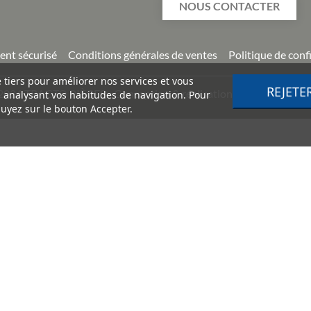
NOUS CONTACTER
ent sécurisé
Conditions générales de ventes
Politique de conf
e tiers pour améliorer nos services et vous
REJETE
2026
TRACTO PIÈCES - Conception & réalisation :
Agence Impuls
n analysant vos habitudes de navigation. Pour
uyez sur le bouton Accepter.