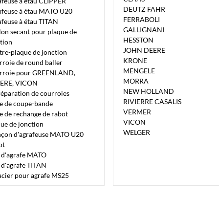
afeuse à étau CLIPPER
DEUTZ FAHR
afeuse à étau MATO U20
FERRABOLI
feuse à étau TITAN
GALLIGNANI
on secant pour plaque de
HESSTON
tion
JOHN DEERE
re-plaque de jonction
KRONE
roie de round baller
MENGELE
rroie pour GREENLAND,
MORRA
IERE, VICON
NEW HOLLAND
réparation de courroies
RIVIERRE CASALIS
e de coupe-bande
VERMER
 de rechange de rabot
VICON
ue de jonction
WELGER
nçon d'agrafeuse MATO U20
ot
e d'agrafe MATO
 d'agrafe TITAN
acier pour agrafe MS25