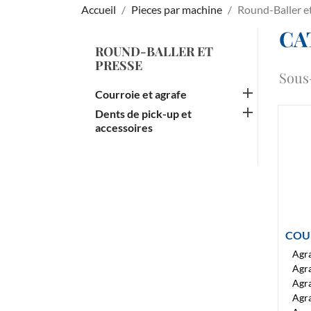
Accueil
Pieces par machine
Round-Baller e
CA
ROUND-BALLER ET
PRESSE
Sous

Courroie et agrafe

Dents de pick-up et
accessoires
COU
Agr
Agr
Agra
Agra