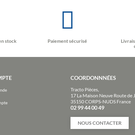
en stock
Paiement sécurisé
Livrai
MPTE
COORDONNNÉES
Tracto Pièces,
ande
17 La Maison Neuve Route de 
35150 CORPS-NUDS France
mpte
02 99 44 00 49
NOUS CONTACTER