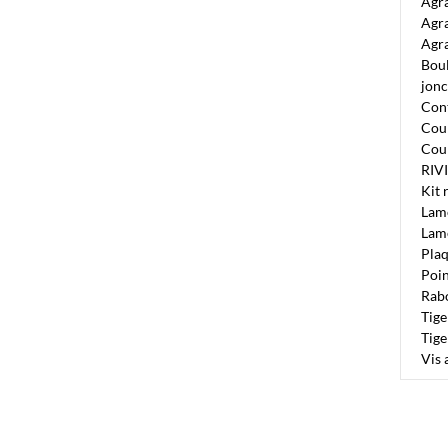
Agr
Agr
Agra
Boul
jonc
Cont
Cour
Cou
RIV
Kit 
Lam
Lame
Plaq
Poi
Rab
Tig
Tige
Vis 