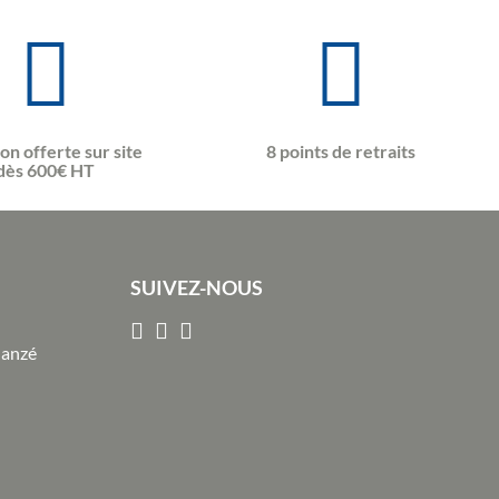
son offerte sur site
8 points de retraits
dès 600€ HT
SUIVEZ-NOUS
Janzé