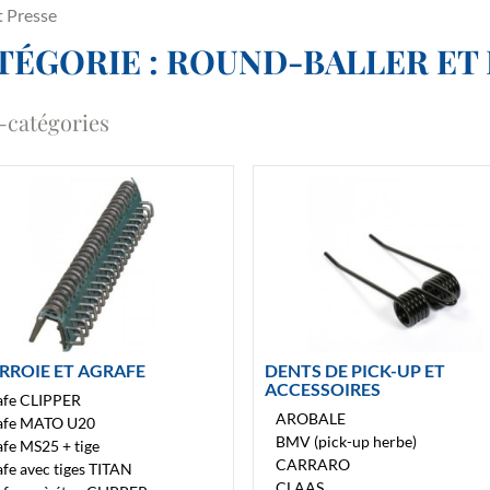
t Presse
TÉGORIE : ROUND-BALLER ET
-catégories
RROIE ET AGRAFE
DENTS DE PICK-UP ET
ACCESSOIRES
afe CLIPPER
AROBALE
afe MATO U20
BMV (pick-up herbe)
fe MS25 + tige
CARRARO
fe avec tiges TITAN
CLAAS