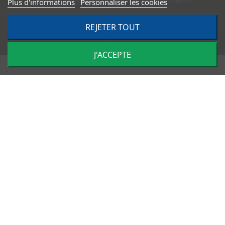
Plus d'informations
Personnaliser les cookies
REJETER TOUT
©
2026
TRACTO PIÈCES - Conception & réalisation :
Agence
Impulsion
J'ACCEPTE