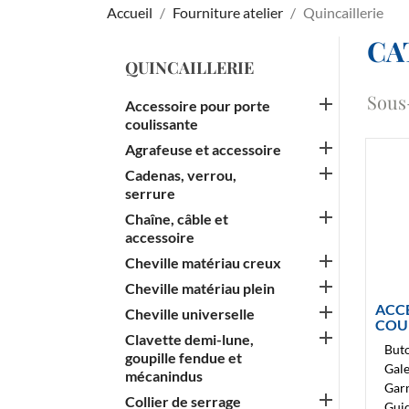
Accueil
Fourniture atelier
Quincaillerie
CA
QUINCAILLERIE
Sous

Accessoire pour porte
coulissante

Agrafeuse et accessoire

Cadenas, verrou,
serrure

Chaîne, câble et
accessoire

Cheville matériau creux

Cheville matériau plein
ACC

Cheville universelle
COU

Clavette demi-lune,
But
goupille fendue et
Gale
mécanindus
Garn

Collier de serrage
Guid