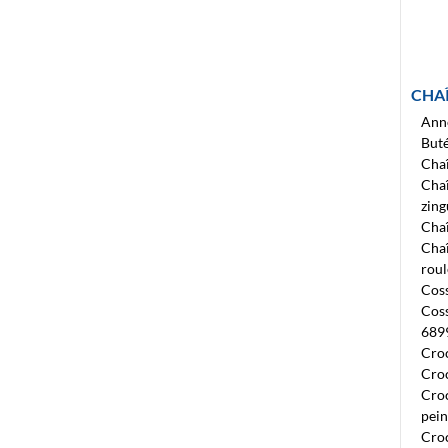
CHAÎ
Ann
Buté
Cha
Chaî
zin
Chaî
Chaî
rou
Coss
Coss
689
Cro
Croc
Croc
pein
Croc