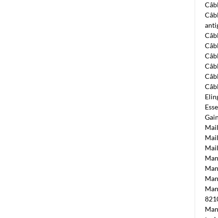
Câbl
Câbl
anti
Câbl
Câbl
Câbl
Câbl
Câbl
Câbl
Elin
Ess
Gain
Mai
Mail
Mail
Mani
Mani
Mani
Mani
821
Mani