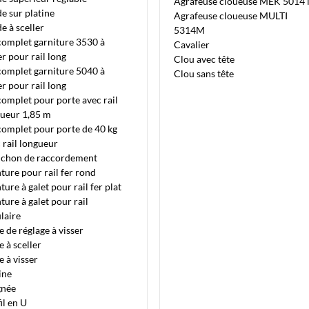
Agrafeuse cloueuse MEK 5014
e sur platine
Agrafeuse cloueuse MULTI
e à sceller
5314M
complet garniture 3530 à
Cavalier
er pour rail long
Clou avec tête
complet garniture 5040 à
Clou sans tête
er pour rail long
complet pour porte avec rail
gueur 1,85 m
complet pour porte de 40 kg
 rail longueur
chon de raccordement
ure pour rail fer rond
ure à galet pour rail fer plat
ure à galet pour rail
laire
e de réglage à visser
e à sceller
e à visser
ine
gnée
il en U