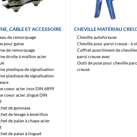
NE, CÂBLE ET ACCESSOIRE
CHEVILLE MATÉRIAU CREU
eau de remorquage
Cheville autoforeuse
e pour gaine
Cheville pour paroi creuse - à vi
îne de remorquage
Coffret assortiment de cheville
ne droite à maillon acier
paroi creuse avec
gué
Outil de pose pour cheville paro
ne plastique de signalisation
creuse
ne plastique de signalisation
leaux
e coeur acier inox DIN 6899
e coeur acier zingué DIN
9
chet de gymnase
het de levage à émérillon
het de palan à chape acier
t
het de palan à linguet