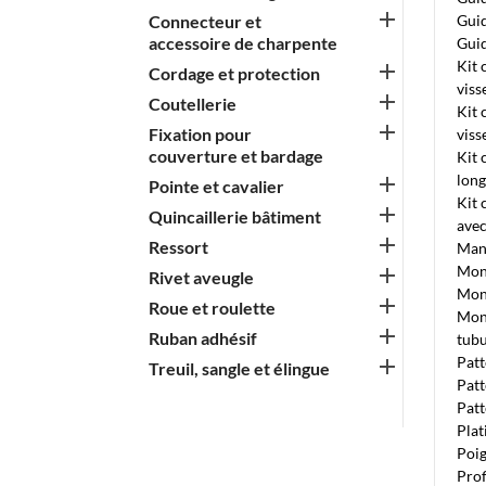

Connecteur et
Guid
accessoire de charpente
Guid
Kit 

Cordage et protection
viss

Coutellerie
Kit 

Fixation pour
viss
couverture et bardage
Kit 
lon

Pointe et cavalier
Kit 

Quincaillerie bâtiment
avec

Ressort
Man
Mont

Rivet aveugle
Mont

Roue et roulette
Mont

Ruban adhésif
tubu
Patt

Treuil, sangle et élingue
Patt
Patt
Plat
Poi
Prof