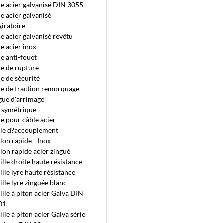
e acier galvanisé DIN 3055
e acier galvanisé
giratoire
e acier galvanisé revêtu
e acier inox
e anti-fouet
e de rupture
e de sécurité
e de traction remorquage
gue d'arrimage
e symétrique
e pour câble acier
lle d?accouplement
lon rapide - Inox
lon rapide acier zingué
lle droite haute résistance
lle lyre haute résistance
lle lyre zinguée blanc
lle à piton acier Galva DIN
01
lle à piton acier Galva série