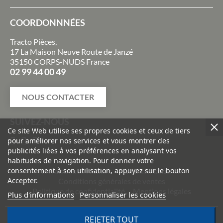
COORDONNNÉES
Tracto Pièces,
17 La Maison Neuve Route de Janzé
35150 CORPS-NUDS France
02 99 44 00 49
NOUS CONTACTER
SUIVEZ-NOUS
Ce site Web utilise ses propres cookies et ceux de tiers
pour améliorer nos services et vous montrer des
publicités liées à vos préférences en analysant vos
habitudes de navigation. Pour donner votre
consentement à son utilisation, appuyez sur le bouton
Livraisons et retours
Paiement sécurisé
Accepter.
Conditions générales de ventes
Politique de confidentialité
Mentions légales
Plus d'informations
Personnaliser les cookies
©
2026
TRACTO PIÈCES - Conception & réalisation :
Agence
REJETER TOUT