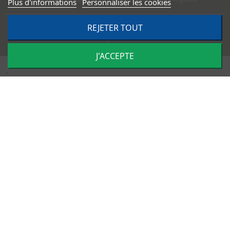
Plus d'informations
Personnaliser les cookies
©
2026
TRACTO PIÈCES - Conception & réalisation :
Agence
REJETER TOUT
Impulsion
J'ACCEPTE