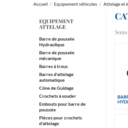
Accueil
Equipement véhicules
Attelage et
CA
EQUIPEMENT
ATTELAGE
Sous
Barre de poussée
Hydraulique
Barre de poussée
mécanique
Barres à trous
Barres d'attelage
automatique
Cône de Guidage
Crochets à souder
BAR
HYD
Embouts pour barre de
poussée
Pièces pour crochets
d'attelage