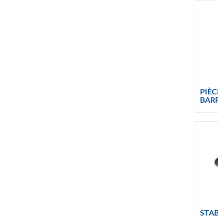
PIÈC
BAR
STA