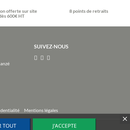
son offerte sur site
8 points de retraits
dès 600€ HT
SUIVEZ-NOUS
Janzé
identialité
Mentions légales
R TOUT
J'ACCEPTE
ion