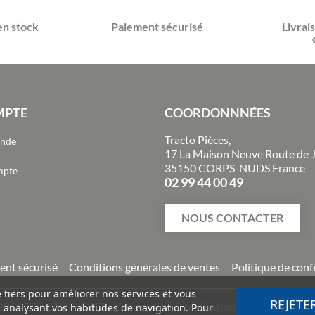
en stock
Paiement sécurisé
Livrai
MPTE
COORDONNNÉES
Tracto Pièces,
ande
17 La Maison Neuve Route de 
35150 CORPS-NUDS France
mpte
02 99 44 00 49
NOUS CONTACTER
ent sécurisé
Conditions générales de ventes
Politique de conf
e tiers pour améliorer nos services et vous
REJETE
2026
TRACTO PIÈCES - Conception & réalisation :
Agence Impuls
n analysant vos habitudes de navigation. Pour