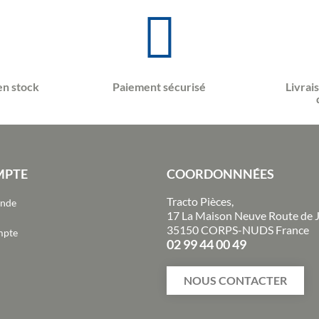
en stock
Paiement sécurisé
Livrai
MPTE
COORDONNNÉES
Tracto Pièces,
ande
17 La Maison Neuve Route de 
35150 CORPS-NUDS France
mpte
02 99 44 00 49
NOUS CONTACTER