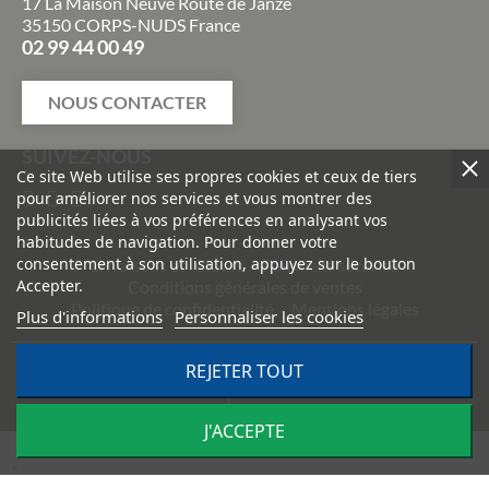
17 La Maison Neuve Route de Janzé
35150 CORPS-NUDS France
02 99 44 00 49
NOUS CONTACTER
SUIVEZ-NOUS
Ce site Web utilise ses propres cookies et ceux de tiers
pour améliorer nos services et vous montrer des
publicités liées à vos préférences en analysant vos
habitudes de navigation. Pour donner votre
consentement à son utilisation, appuyez sur le bouton
Livraisons et retours
Paiement sécurisé
Accepter.
Conditions générales de ventes
Politique de confidentialité
Mentions légales
Plus d'informations
Personnaliser les cookies
©
2026
TRACTO PIÈCES - Conception & réalisation :
Agence
REJETER TOUT
Impulsion
J'ACCEPTE