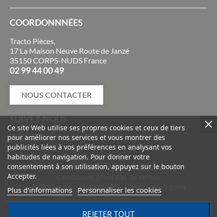
COORDONNNÉES
Tracto Pièces,
17 La Maison Neuve Route de Janzé
35150 CORPS-NUDS France
02 99 44 00 49
NOUS CONTACTER
SUIVEZ-NOUS
Ce site Web utilise ses propres cookies et ceux de tiers
pour améliorer nos services et vous montrer des
publicités liées à vos préférences en analysant vos
habitudes de navigation. Pour donner votre
consentement à son utilisation, appuyez sur le bouton
Livraisons et retours
Paiement sécurisé
Accepter.
Conditions générales de ventes
Politique de confidentialité
Mentions légales
Plus d'informations
Personnaliser les cookies
©
2026
TRACTO PIÈCES - Conception & réalisation :
Agence
REJETER TOUT