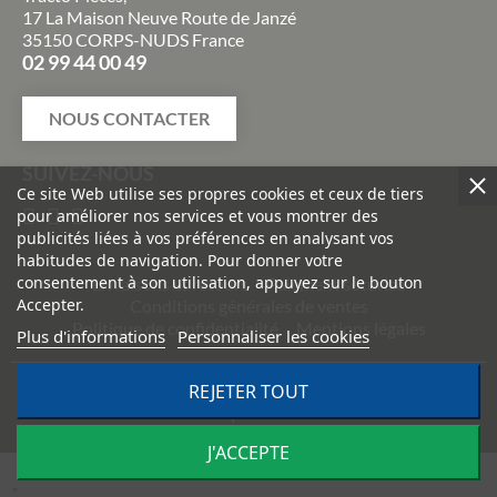
17 La Maison Neuve Route de Janzé
35150 CORPS-NUDS France
02 99 44 00 49
NOUS CONTACTER
SUIVEZ-NOUS
Ce site Web utilise ses propres cookies et ceux de tiers
pour améliorer nos services et vous montrer des
publicités liées à vos préférences en analysant vos
habitudes de navigation. Pour donner votre
consentement à son utilisation, appuyez sur le bouton
Livraisons et retours
Paiement sécurisé
Accepter.
Conditions générales de ventes
Politique de confidentialité
Mentions légales
Plus d'informations
Personnaliser les cookies
©
2026
TRACTO PIÈCES - Conception & réalisation :
Agence
REJETER TOUT
Impulsion
J'ACCEPTE