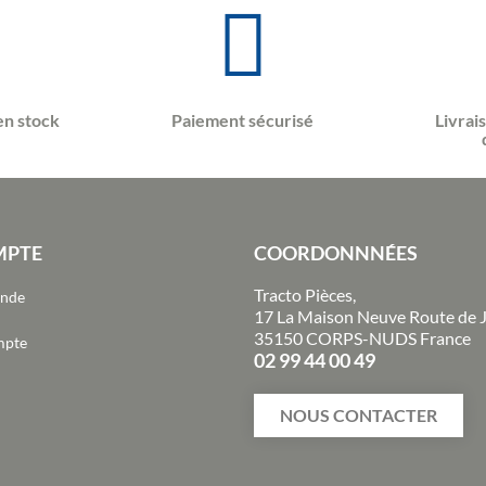
en stock
Paiement sécurisé
Livrai
MPTE
COORDONNNÉES
Tracto Pièces,
ande
17 La Maison Neuve Route de 
35150 CORPS-NUDS France
mpte
02 99 44 00 49
NOUS CONTACTER