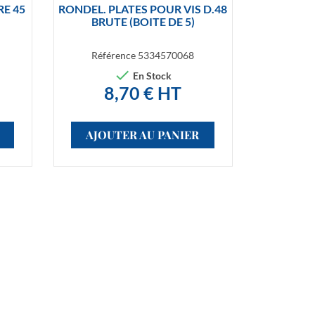

Aperçu rapide
RE 45
RONDEL. PLATES POUR VIS D.48
BRUTE (BOITE DE 5)
Référence
5334570068

En Stock
8,70 € HT
AJOUTER AU PANIER