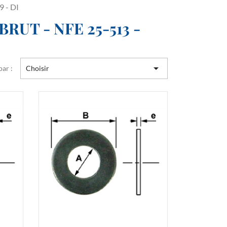
9 - DI
RUT - NFE 25-513 -

par :
Choisir