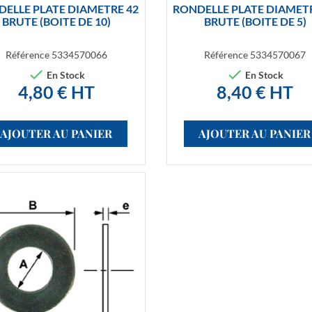


Aperçu rapide
Aperçu rapide
ELLE PLATE DIAMETRE 42
RONDELLE PLATE DIAMET
BRUTE (BOITE DE 10)
BRUTE (BOITE DE 5)
Référence
5334570066
Référence
5334570067


En Stock
En Stock
4,80 € HT
8,40 € HT
AJOUTER AU PANIER
AJOUTER AU PANIER