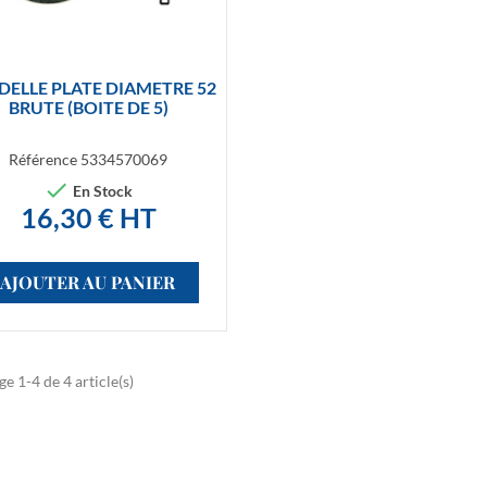

Aperçu rapide
ELLE PLATE DIAMETRE 52
BRUTE (BOITE DE 5)
Référence
5334570069

En Stock
16,30 € HT
AJOUTER AU PANIER
ge 1-4 de 4 article(s)