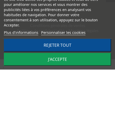
pour améliorer nos services et vous montrer des
publicités liées à vos préférences en analysant vos
habitudes de navigation. Pour donner votre
consentement à son utilisation, appuyez sur le bouton
Livraisons et retours
Paiement sécurisé
Accepter.
Conditions générales de ventes
Politique de confidentialité
Mentions légales
Plus d'informations
Personnaliser les cookies
REJETER TOUT
©
2026
TRACTO PIÈCES - Conception & réalisation :
Agence
Impulsion
J'ACCEPTE