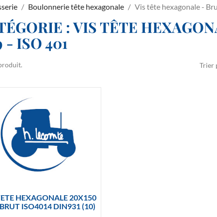
sserie
Boulonnerie tête hexagonale
Vis tête hexagonale - Bru
TÉGORIE : VIS TÊTE HEXAGONA
9 - ISO 401
 produit.
Trier 

Aperçu rapide
TETE HEXAGONALE 20X150
 BRUT ISO4014 DIN931 (10)