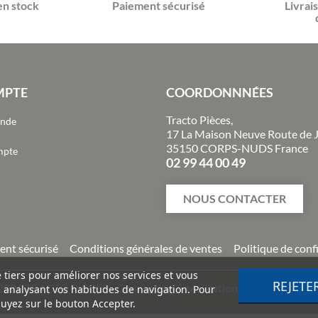
en stock
Paiement sécurisé
Livrai
MPTE
COORDONNNÉES
Tracto Pièces,
ande
17 La Maison Neuve Route de 
35150 CORPS-NUDS France
mpte
02 99 44 00 49
NOUS CONTACTER
ent sécurisé
Conditions générales de ventes
Politique de conf
e tiers pour améliorer nos services et vous
REJETE
2026
TRACTO PIÈCES - Conception & réalisation :
Agence Impuls
n analysant vos habitudes de navigation. Pour
uyez sur le bouton Accepter.