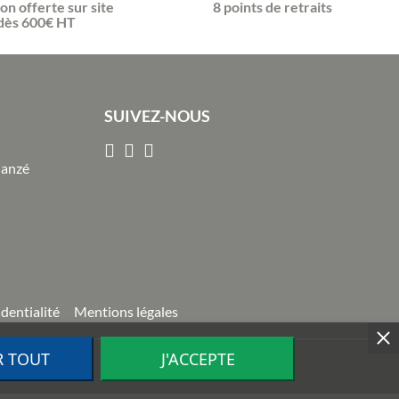
son offerte sur site
8 points de retraits
dès 600€ HT
SUIVEZ-NOUS
Janzé
identialité
Mentions légales
R TOUT
J'ACCEPTE
ion