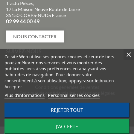
Tracto Pièces,
17 La Maison Neuve Route de Janzé
35150 CORPS-NUDS France
02 99 44 00 49
NOUS CONTACTER
SUIVEZ-NOUS
Ce site Web utilise ses propres cookies et ceux de tiers
pour améliorer nos services et vous montrer des
publicités liées à vos préférences en analysant vos
habitudes de navigation. Pour donner votre
consentement à son utilisation, appuyez sur le bouton
Livraisons et retours
Paiement sécurisé
Accepter.
Conditions générales de ventes
Politique de confidentialité
Mentions légales
Plus d'informations
Personnaliser les cookies
©
2026
TRACTO PIÈCES - Conception & réalisation :
Agence
REJETER TOUT
Impulsion
J'ACCEPTE