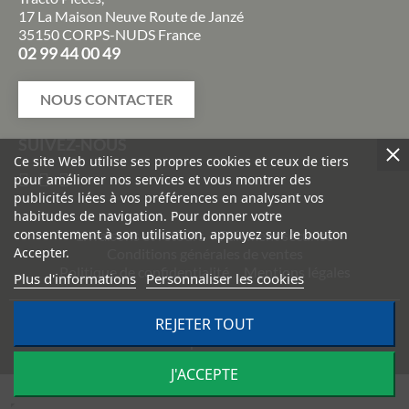
17 La Maison Neuve Route de Janzé
35150 CORPS-NUDS France
02 99 44 00 49
NOUS CONTACTER
SUIVEZ-NOUS
Ce site Web utilise ses propres cookies et ceux de tiers
pour améliorer nos services et vous montrer des
publicités liées à vos préférences en analysant vos
habitudes de navigation. Pour donner votre
consentement à son utilisation, appuyez sur le bouton
Livraisons et retours
Paiement sécurisé
Accepter.
Conditions générales de ventes
Politique de confidentialité
Mentions légales
Plus d'informations
Personnaliser les cookies
REJETER TOUT
©
2026
TRACTO PIÈCES - Conception & réalisation :
Agence
Impulsion
J'ACCEPTE