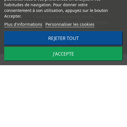
habitudes de navigation. Pour donner votre
consentement à son utilisation, appuyez sur le bouton
Livraisons et retours
Paiement sécurisé
Accepter.
Conditions générales de ventes
Politique de confidentialité
Mentions légales
Plus d'informations
Personnaliser les cookies
REJETER TOUT
©
2026
TRACTO PIÈCES - Conception & réalisation :
Agence
Impulsion
J'ACCEPTE