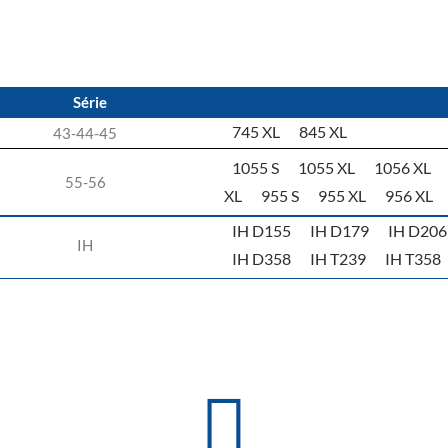
Série
745 XL
845 XL
43-44-45
1055 S
1055 XL
1056 XL
55-56
XL
955 S
955 XL
956 XL
IH D155
IH D179
IH D206
IH
IH D358
IH T239
IH T358