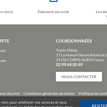
en stock
Paiement sécurisé
Livrai
MPTE
COORDONNNÉES
Tracto Pièces,
ande
17 La Maison Neuve Route de 
35150 CORPS-NUDS France
mpte
02 99 44 00 49
NOUS CONTACTER
ent sécurisé
Conditions générales de ventes
Politique de conf
e tiers pour améliorer nos services et vous
REJETE
2026
TRACTO PIÈCES - Conception & réalisation :
Agence Impuls