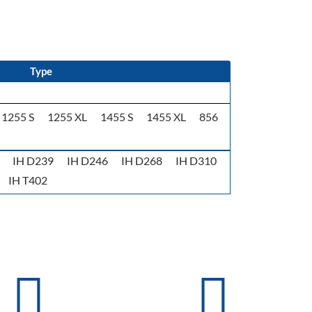
Type
1255 S
1255 XL
1455 S
1455 XL
856
IH D239
IH D246
IH D268
IH D310
IH T402