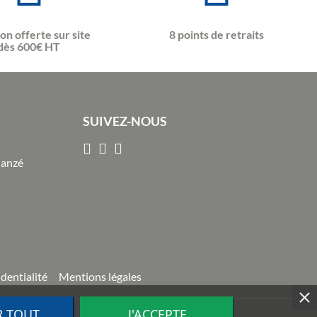
son offerte sur site
8 points de retraits
dès 600€ HT
SUIVEZ-NOUS
Janzé
identialité
Mentions légales
R TOUT
J'ACCEPTE
ion