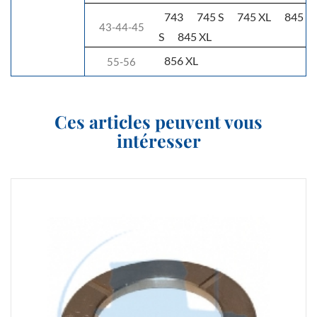
743
745 S
745 XL
845
43-44-45
S
845 XL
856 XL
55-56
Ces articles peuvent vous
intéresser