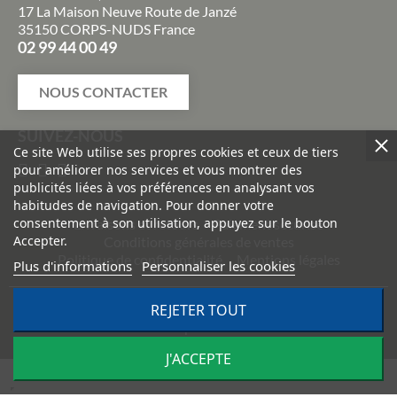
17 La Maison Neuve Route de Janzé
35150 CORPS-NUDS France
02 99 44 00 49
NOUS CONTACTER
SUIVEZ-NOUS
Ce site Web utilise ses propres cookies et ceux de tiers
pour améliorer nos services et vous montrer des
publicités liées à vos préférences en analysant vos
habitudes de navigation. Pour donner votre
consentement à son utilisation, appuyez sur le bouton
Livraisons et retours
Paiement sécurisé
Accepter.
Conditions générales de ventes
Politique de confidentialité
Mentions légales
Plus d'informations
Personnaliser les cookies
©
2026
TRACTO PIÈCES - Conception & réalisation :
Agence
REJETER TOUT
Impulsion
J'ACCEPTE