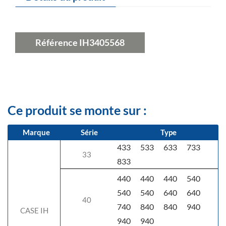
Référence
IH3405568
Ce produit se monte sur :
Marque
Série
Type
433
533
633
733
33
833
440
440
440
540
540
540
640
640
40
740
840
840
940
CASE IH
940
940