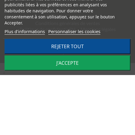
publicités liées à vos préférences en analysant vos
habitudes de navigation. Pour donner votre
consentement à son utilisation, appuyez sur le bouton
Livraisons et retours
Paiement sécurisé
Accepter.
Conditions générales de ventes
Politique de confidentialité
Mentions légales
Plus d'informations
Personnaliser les cookies
REJETER TOUT
©
2026
TRACTO PIÈCES - Conception & réalisation :
Agence
Impulsion
J'ACCEPTE