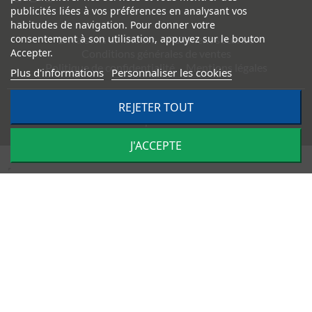
publicités liées à vos préférences en analysant vos
habitudes de navigation. Pour donner votre
consentement à son utilisation, appuyez sur le bouton
Livraisons et retours
Paiement sécurisé
Accepter.
Conditions générales de ventes
Politique de confidentialité
Mentions légales
Plus d'informations
Personnaliser les cookies
REJETER TOUT
©
2026
TRACTO PIÈCES - Conception & réalisation :
Agence
Impulsion
J'ACCEPTE