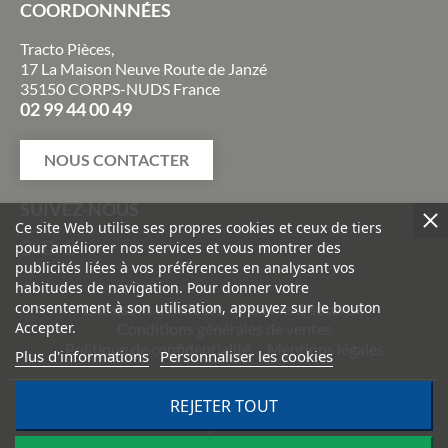
COORDONNNÉES
Tracto Pièces,
17 La Maison Neuve Route de Janzé
35150 CORPS-NUDS France
02 99 44 00 49
NOUS CONTACTER
SUIVEZ-NOUS
Ce site Web utilise ses propres cookies et ceux de tiers
pour améliorer nos services et vous montrer des
publicités liées à vos préférences en analysant vos
habitudes de navigation. Pour donner votre
consentement à son utilisation, appuyez sur le bouton
Livraisons et retours
Paiement sécurisé
Accepter.
Conditions générales de ventes
Politique de confidentialité
Mentions légales
Plus d'informations
Personnaliser les cookies
©
2026
TRACTO PIÈCES - Conception & réalisation :
Agence
REJETER TOUT
Impulsion