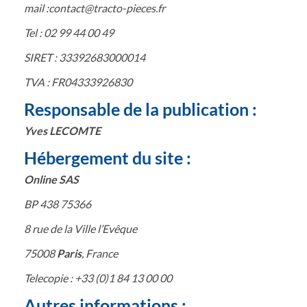
mail :contact@tracto-pieces.fr
Tel : 02 99 44 00 49
SIRET : 33392683000014
TVA : FR04333926830
Responsable de la publication :
Yves LECOMTE
Hébergement du site :
Online SAS
BP 438 75366
8 rue de la Ville l’Evêque
75008
Paris
, France
Telecopie : +33 (0)1 84 13 00 00
Autres informations :