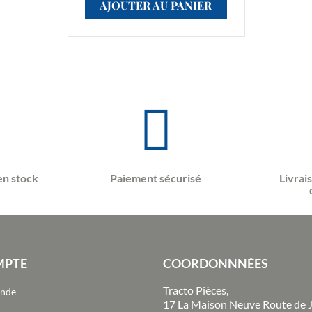
AJOUTER AU PANIER
en stock
Paiement sécurisé
Livrai
MPTE
COORDONNNÉES
Tracto Pièces,
ande
17 La Maison Neuve Route de 