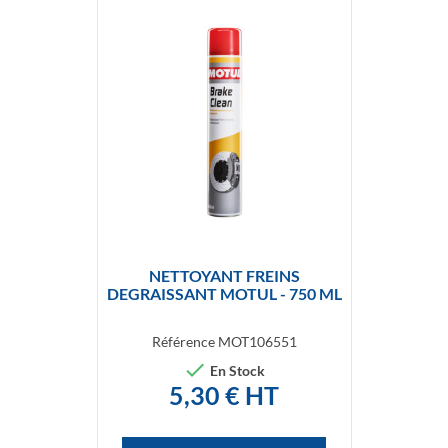

Aperçu rapide
NETTOYANT FREINS
DEGRAISSANT MOTUL - 750 ML
Référence
MOT106551

En Stock
5,30 € HT