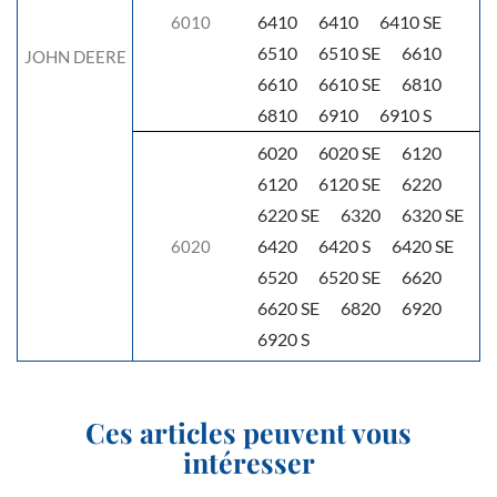
6410
6410
6410 SE
6010
6510
6510 SE
6610
JOHN DEERE
6610
6610 SE
6810
6810
6910
6910 S
6020
6020 SE
6120
6120
6120 SE
6220
6220 SE
6320
6320 SE
6420
6420 S
6420 SE
6020
6520
6520 SE
6620
6620 SE
6820
6920
6920 S
Ces articles peuvent vous
intéresser