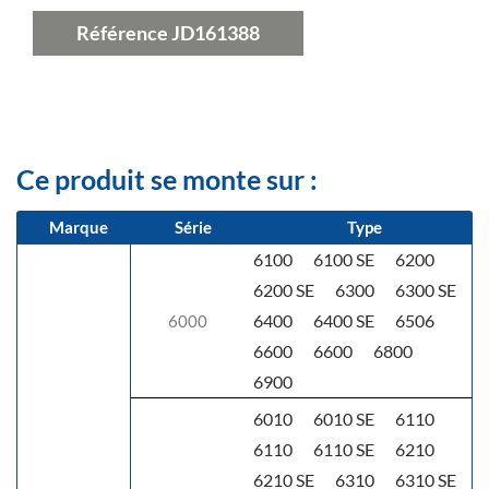
Référence
JD161388
Ce produit se monte sur :
Marque
Série
Type
6100
6100 SE
6200
6200 SE
6300
6300 SE
6400
6400 SE
6506
6000
6600
6600
6800
6900
6010
6010 SE
6110
6110
6110 SE
6210
6210 SE
6310
6310 SE