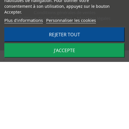
habitudes de navigation. Pour donner votre
consentement à son utilisation, appuyez sur le bouton
Livraisons et retours
Paiement sécurisé
Accepter.
Conditions générales de ventes
Politique de confidentialité
Mentions légales
Plus d'informations
Personnaliser les cookies
©
2026
TRACTO PIÈCES - Conception & réalisation :
Agence
REJETER TOUT
Impulsion
J'ACCEPTE