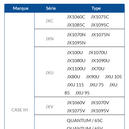
Marque
Série
Type
JX1060C
JX1075C
JXC
JX1085C
JX1095C
JX1070N
JX1075N
JXN
JX1095N
JX100U
JX1070U
JX1080U
JX1090U
JX1100U
JX70U
JXU
JX80U
JX90U
JXU 105
JXU 115
JXU 75
JXU
85
JXU 95
JX1060V
JX1070V
JXV
CASE IH
JX1075V
JX1095V
QUANTUM / 65C
QUANTUM / 65V