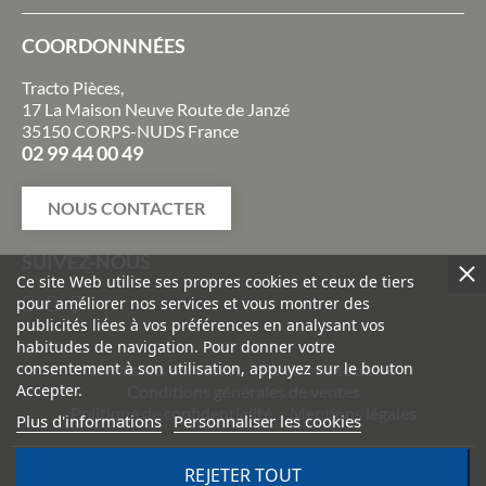
COORDONNNÉES
Tracto Pièces,
17 La Maison Neuve Route de Janzé
35150 CORPS-NUDS France
02 99 44 00 49
NOUS CONTACTER
SUIVEZ-NOUS
Ce site Web utilise ses propres cookies et ceux de tiers
pour améliorer nos services et vous montrer des
publicités liées à vos préférences en analysant vos
habitudes de navigation. Pour donner votre
consentement à son utilisation, appuyez sur le bouton
Livraisons et retours
Paiement sécurisé
Accepter.
Conditions générales de ventes
Politique de confidentialité
Mentions légales
Plus d'informations
Personnaliser les cookies
REJETER TOUT
©
2026
TRACTO PIÈCES - Conception & réalisation :
Agence