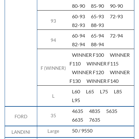
80-90
85-90
90-90
60-93
65-93
72-93
93
82-93
88-93
60-94
65-94
72-94
94
82-94
88-94
WINNER F100
WINNER
F110
WINNER F115
F (WINNER)
WINNER F120
WINNER
F130
WINNER F140
L60
L65
L75
L85
L
L95
4635
4835
5635
35
FORD
6635
7635
50 / 9550
Large
LANDINI