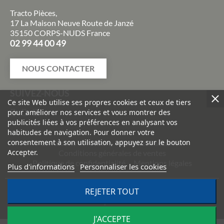
Tracto Pièces,
17 La Maison Neuve Route de Janzé
35150 CORPS-NUDS France
02 99 44 00 49
NOUS CONTACTER
SUIVEZ-NOUS
Ce site Web utilise ses propres cookies et ceux de tiers
pour améliorer nos services et vous montrer des
publicités liées à vos préférences en analysant vos
habitudes de navigation. Pour donner votre
consentement à son utilisation, appuyez sur le bouton
Livraisons et retours
Paiement sécurisé
Accepter.
Conditions générales de ventes
Politique de confidentialité
Mentions légales
Plus d'informations
Personnaliser les cookies
REJETER TOUT
©
2026
TRACTO PIÈCES - Conception & réalisation :
Agence
Impulsion
J'ACCEPTE