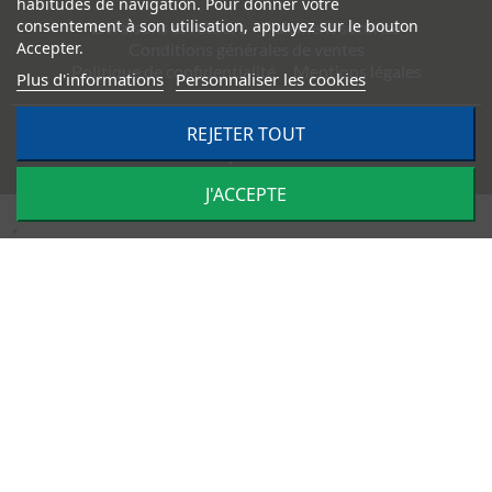
habitudes de navigation. Pour donner votre
consentement à son utilisation, appuyez sur le bouton
Livraisons et retours
Paiement sécurisé
Accepter.
Conditions générales de ventes
Politique de confidentialité
Mentions légales
Plus d'informations
Personnaliser les cookies
REJETER TOUT
©
2026
TRACTO PIÈCES - Conception & réalisation :
Agence
Impulsion
J'ACCEPTE