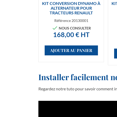

Aperçu rapide
KIT CONVERSION DYNAMO À
KI
ALTERNATEUR POUR
TRACTEURS RENAULT
Référence
20130001

NOUS CONSULTER
168,00 € HT
AJOUTER AU PANIER
Installer facilement n
Regardez notre tuto pour savoir comment ins