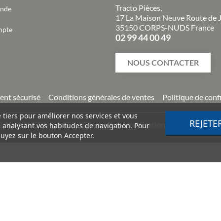
Tracto Pièces,
ande
17 La Maison Neuve Route de 
35150 CORPS-NUDS France
mpte
02 99 44 00 49
NOUS CONTACTER
ent sécurisé
Conditions générales de ventes
Politique de conf
e tiers pour améliorer nos services et vous
REJETE
2026
TRACTO PIÈCES - Conception & réalisation :
Agence Impuls
n analysant vos habitudes de navigation. Pour
uyez sur le bouton Accepter.